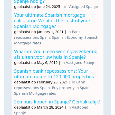
Spanje nodig?
geplaatst op June 24, 2025
|
in
Vastgoed Spanje
Your ultimate Spanish mortgage
calculator: What is the cost of your
Spanish Mortgage?
geplaatst op January 1, 2021
|
in
Bank
repossessions Spain
,
Spanish Economy
,
Spanish
Mortgage rates
Waarom zou u een woningverzekering
afsluiten voor uw huis in Spanje?
geplaatst op May 6, 2019
|
in
Vastgoed Spanje
Spanish bank repossessions: Your
ultimate guide to 120.000 properties
geplaatst op February 23, 2021
|
in
Bank
repossessions Spain
,
Buy property in Spain
,
Spanish Mortgage rates
Een huis kopen in Spanje? Gemakkelijk!
geplaatst op March 28, 2024
|
in
Vastgoed
Spanje