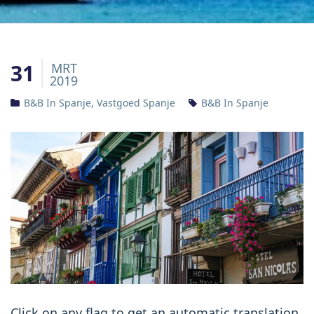
31
MRT
2019
B&B In Spanje
,
Vastgoed Spanje
B&B In Spanje
Click on any flag to get an automatic translation