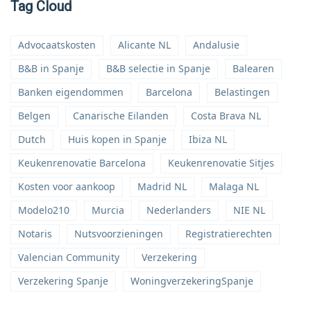
Tag Cloud
Advocaatskosten
Alicante NL
Andalusie
B&B in Spanje
B&B selectie in Spanje
Balearen
Banken eigendommen
Barcelona
Belastingen
Belgen
Canarische Eilanden
Costa Brava NL
Dutch
Huis kopen in Spanje
Ibiza NL
Keukenrenovatie Barcelona
Keukenrenovatie Sitjes
Kosten voor aankoop
Madrid NL
Malaga NL
Modelo210
Murcia
Nederlanders
NIE NL
Notaris
Nutsvoorzieningen
Registratierechten
Valencian Community
Verzekering
Verzekering Spanje
WoningverzekeringSpanje